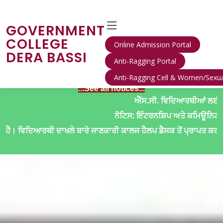
GOVERNMENT
COLLEGE
Online Admission Portal
DERA BASSI
Anti-Ragging Portal
Anti-Ragging Cell & Women/Sexua
...See all notices...
ਐੱਸ.ਸੀ. ਵਿਦਿਆਰਥੀਆਂ ਲਈ ਅਤਿ ਜਰੂਰੀ ਨੋ
ਨੋਟਿਸ: ਇੰਟਰਨਸ਼ਿਪ ਅਤੇ ਕਮਿਊਨਿਟੀ ਸਰਵਿਸ (IT/
ਾਖਲੇ ਬਾਰੇ ਜਾਣਕਾਰੀ ਕਾਲਜ ਹੈਲਪ ਡੈਸਕ ਤੋਂ ਪ੍ਰਾਪਤ ਕਰ ਸਕਦੇ ਹਨ।